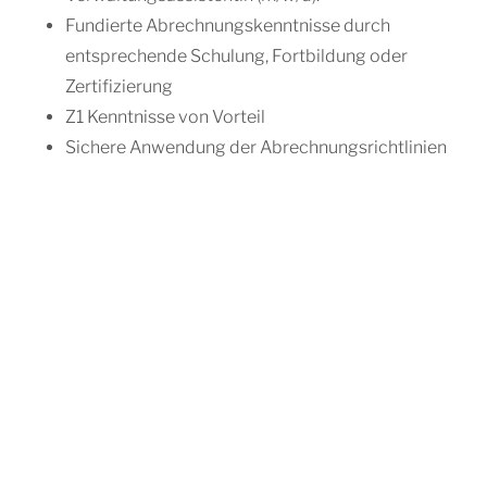
Fundierte Abrechnungskenntnisse durch
entsprechende Schulung, Fortbildung oder
Zertifizierung
Z1 Kenntnisse von Vorteil
Sichere Anwendung der Abrechnungsrichtlinien
nach BEMA, GOZ, BEL, BEB
Eine gewissenhafte und eigenverantwortliche
Arbeitsweise ist für dich selbstverständlich.
Du hast eine gute Ausdrucksfähigkeit in Wort und
Schrift sowie gute Rechtschreib- und
Grammatikkenntnisse.
Deine Persönlichkeit zählt: Wir wünschen uns
motivierte Kollegen, die Spaß und Freude an ihrem
Job haben.