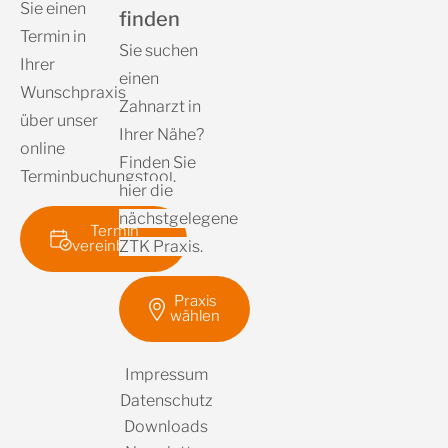
Sie einen
finden
Termin in
Sie suchen
Ihrer
einen
Wunschpraxis
Zahnarzt in
über unser
Ihrer Nähe?
online
Finden Sie
Terminbuchungstool.
hier die
nächstgelegene
Termin
vereinbaren
ZTK Praxis.
Praxis
wählen
Impressum
Datenschutz
Downloads