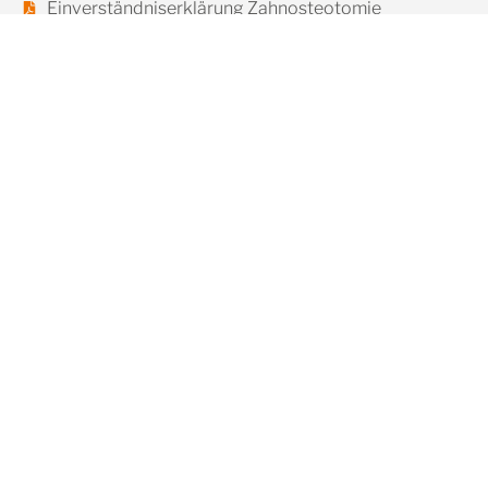
Einverständniserklärung Zahnosteotomie
Einverständniserklärung Zahnextraktion
Einverständniserklärung Wurzelspitzenresektion
Einverständniserklärung Probe-Excision
Einverständniserklärung Osteotomie
Weisheitszähne
Einverständniserklärung Augmentation
Merkblätter
Merkblatt - Wurzelspitzenresektion